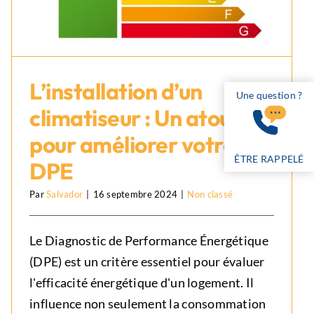
L’installation d’un
Une question ?
climatiseur : Un atout
L’installation d’un climatiseur :
Un atout pour améliorer votre
pour améliorer votre
DPE
ÊTRE RAPPELÉ
DPE
Non classé
Par
Salvador
|
16 septembre 2024
|
Non classé
Le Diagnostic de Performance Énergétique
(DPE) est un critère essentiel pour évaluer
l'efficacité énergétique d'un logement. Il
influence non seulement la consommation