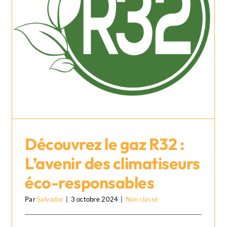
Découvrez le gaz R32 :
L’avenir des climatiseurs
éco-responsables
Découvrez le gaz R32 : L’avenir
Par
Salvador
|
3 octobre 2024
|
Non classé
des climatiseurs éco-