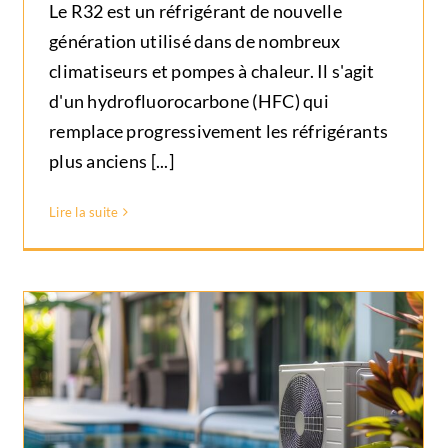
responsables
Le R32 est un réfrigérant de nouvelle
Non classé
génération utilisé dans de nombreux
climatiseurs et pompes à chaleur. Il s'agit
d'un hydrofluorocarbone (HFC) qui
remplace progressivement les réfrigérants
plus anciens [...]
Lire la suite