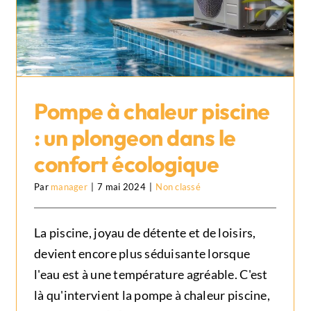
Pompe à chaleur piscine
: un plongeon dans le
Pompe à chaleur piscine : un
confort écologique
plongeon dans le confort
Par
manager
|
7 mai 2024
|
Non classé
écologique
Non classé
La piscine, joyau de détente et de loisirs,
devient encore plus séduisante lorsque
l'eau est à une température agréable. C'est
là qu'intervient la pompe à chaleur piscine,