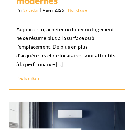
modernes
électriques et climatiseurs
modernes
Par
Salvador
|
4 avril 2025
|
Non classé
Non classé
Aujourd'hui, acheter ou louer un logement
ne se résume plus à la surface ou à
l'emplacement. De plus en plus
d'acquéreurs et de locataires sont attentifs
à la performance [...]
Lire la suite