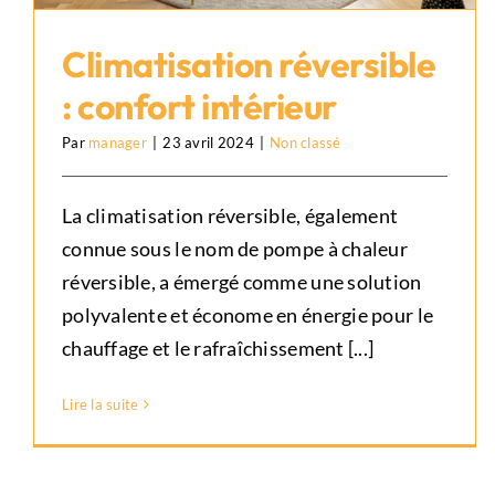
Climatisation réversible
: confort intérieur
Par
manager
|
23 avril 2024
|
Non classé
Climatisation réversible :
confort intérieur
La climatisation réversible, également
Non classé
connue sous le nom de pompe à chaleur
réversible, a émergé comme une solution
polyvalente et économe en énergie pour le
chauffage et le rafraîchissement [...]
Lire la suite