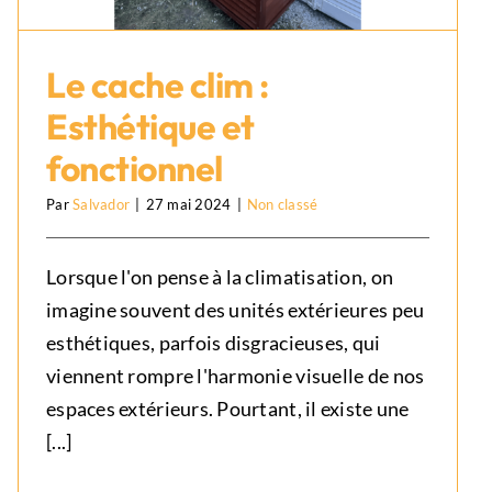
Le cache clim :
Esthétique et
fonctionnel
Le cache clim : Esthétique et
Par
Salvador
|
27 mai 2024
|
Non classé
fonctionnel
Non classé
Lorsque l'on pense à la climatisation, on
imagine souvent des unités extérieures peu
esthétiques, parfois disgracieuses, qui
viennent rompre l'harmonie visuelle de nos
espaces extérieurs. Pourtant, il existe une
[...]