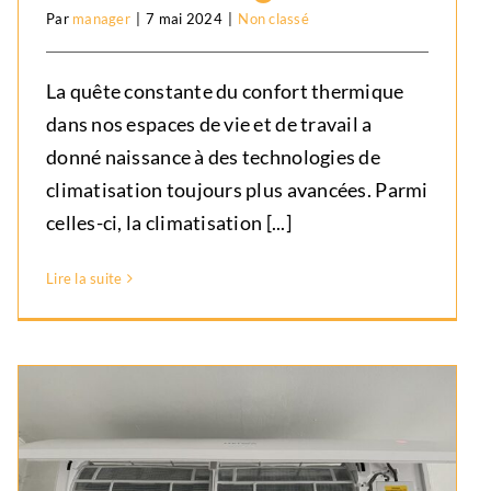
Climatisation gainable : confort
Par
manager
|
7 mai 2024
|
Non classé
et élégance
Non classé
La quête constante du confort thermique
dans nos espaces de vie et de travail a
donné naissance à des technologies de
climatisation toujours plus avancées. Parmi
celles-ci, la climatisation [...]
Lire la suite