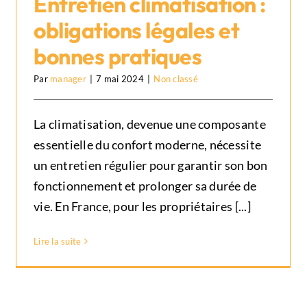
Entretien climatisation :
obligations légales et
Entretien climatisation :
bonnes pratiques
obligations légales et bonnes
Par
manager
|
7 mai 2024
|
Non classé
pratiques
Non classé
La climatisation, devenue une composante
essentielle du confort moderne, nécessite
un entretien régulier pour garantir son bon
fonctionnement et prolonger sa durée de
vie. En France, pour les propriétaires [...]
Lire la suite