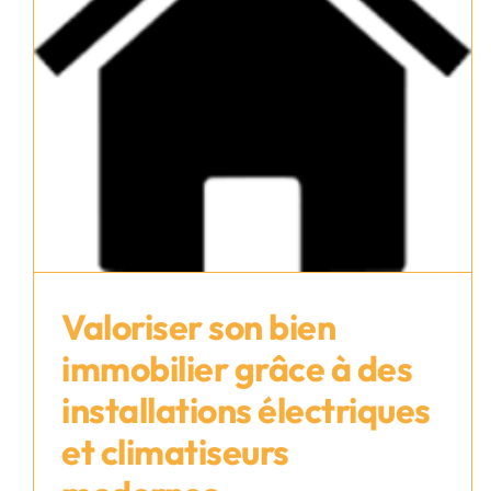
Valoriser son bien
immobilier grâce à des
installations électriques
Valoriser son bien immobilier
et climatiseurs
grâce à des installations