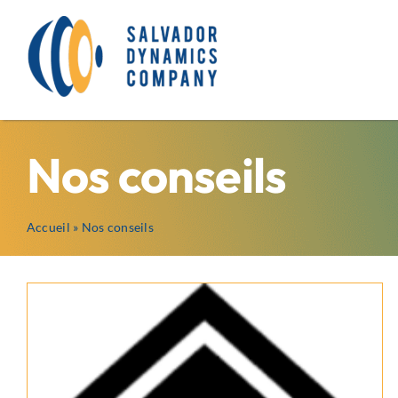
Passer
au
contenu
Nos conseils
Accueil
»
Nos conseils