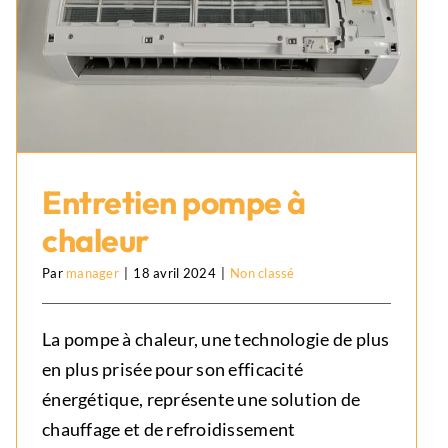
Entretien pompe à
chaleur
Par
manager
|
18 avril 2024
|
Non classé
Entretien pompe à chaleur
Non classé
La pompe à chaleur, une technologie de plus
en plus prisée pour son efficacité
énergétique, représente une solution de
chauffage et de refroidissement