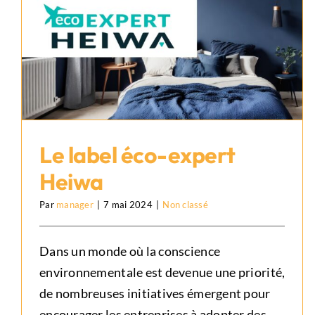
Le label éco-expert
Heiwa
Par
manager
|
7 mai 2024
|
Non classé
Le label éco-expert Heiwa
Non classé
Dans un monde où la conscience
environnementale est devenue une priorité,
de nombreuses initiatives émergent pour
encourager les entreprises à adopter des