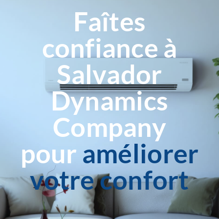
Faîtes
confiance à
Salvador
Dynamics
Company
pour
améliorer
votre confort